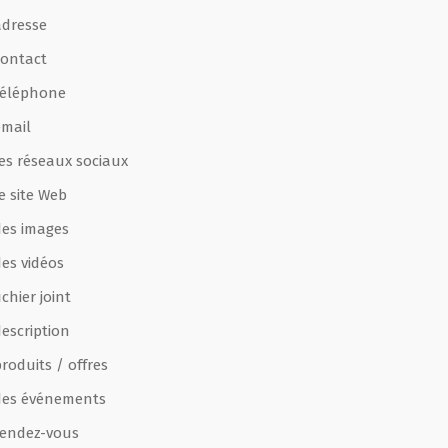
adresse
contact
téléphone
email
les réseaux sociaux
e site Web
des images
des vidéos
ichier joint
escription
roduits / offres
des événements
rendez-vous