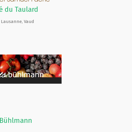
é du Taulard
 Lausanne
,
Vaud
s Bühlmann