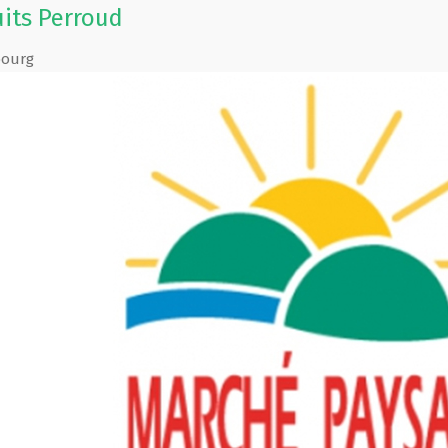
uits Perroud
bourg