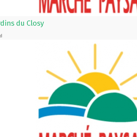
rdins du Closy
d