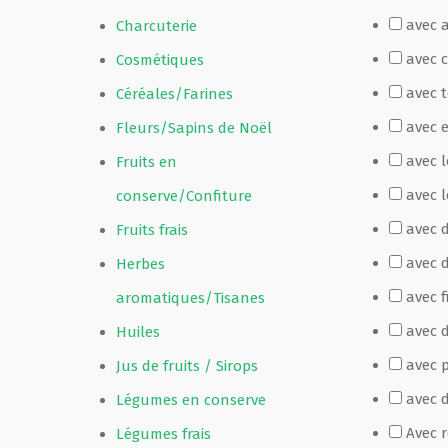
avec 
Charcuterie
Film de présentation
avec 
Cosmétiques
avec 
Céréales/Farines
Fête Marché Paysan
avec 
Fleurs/Sapins de Noël
avec 
Fruits en
Partenaires
avec l
conserve/Confiture
avec 
Fruits frais
avec 
Herbes
avec f
aromatiques/Tisanes
avec d
Huiles
avec p
Jus de fruits / Sirops
avec 
Légumes en conserve
Avec 
Légumes frais