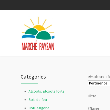
Qui sommes-nous ?
La charte
Le comité
Le matériel membres
Catégories
Résultats
1
Devenir membre
Alcools, alcools forts
Revue de presse
Filtre
Bois de feu
Guide de la vente directe
Boulangerie
Effacer