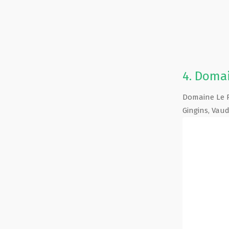
4.
Domain
Domaine Le P
Gingins
,
Vau