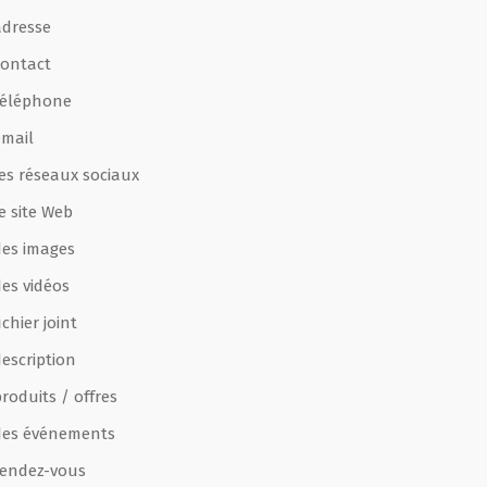
adresse
contact
téléphone
email
les réseaux sociaux
e site Web
des images
des vidéos
ichier joint
escription
roduits / offres
des événements
rendez-vous