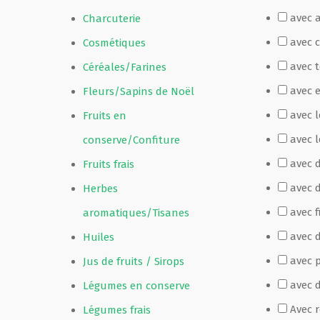
avec 
Charcuterie
Film de présentation
avec 
Cosmétiques
avec 
Céréales/Farines
Fête Marché Paysan
avec 
Fleurs/Sapins de Noël
avec 
Fruits en
Partenaires
avec l
conserve/Confiture
avec 
Fruits frais
avec 
Herbes
avec f
aromatiques/Tisanes
avec d
Huiles
avec p
Jus de fruits / Sirops
avec 
Légumes en conserve
Avec 
Légumes frais