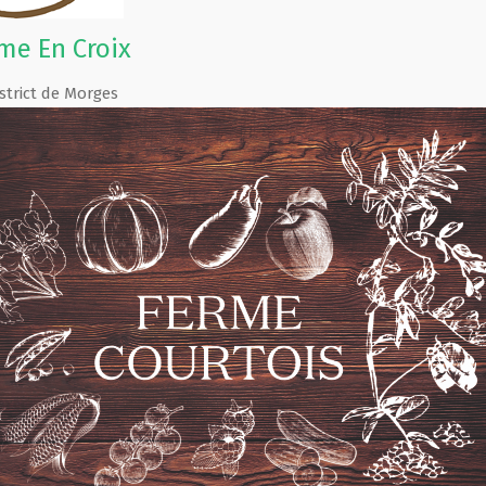
me En Croix
strict de Morges