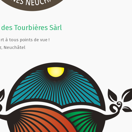
des Tourbières Sàrl
urt à tous points de vue !
z
,
Neuchâtel