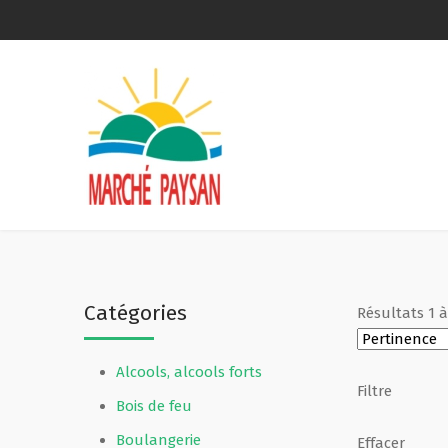
Qui sommes-nous ?
La charte
Le comité
Le matériel membres
Catégories
Résultats
1
Devenir membre
Alcools, alcools forts
Revue de presse
Filtre
Bois de feu
Guide de la vente directe
Boulangerie
Effacer