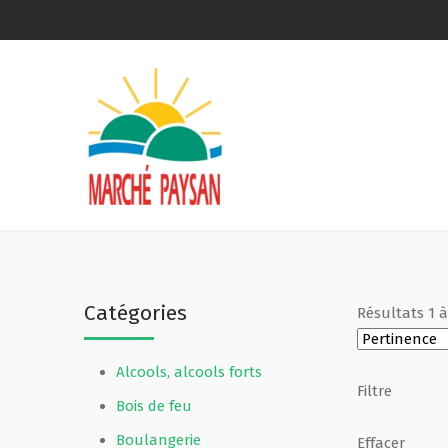
Qui sommes-nous ?
La charte
Le comité
Le matériel membres
Catégories
Résultats
1
Devenir membre
Alcools, alcools forts
Revue de presse
Filtre
Bois de feu
Guide de la vente directe
Boulangerie
Effacer