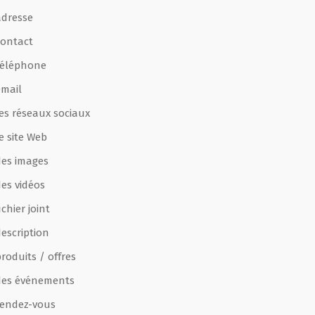
adresse
contact
téléphone
email
les réseaux sociaux
e site Web
des images
des vidéos
ichier joint
escription
roduits / offres
des événements
rendez-vous