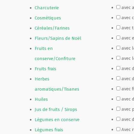
avec 
Charcuterie
Film de présentation
avec 
Cosmétiques
avec 
Céréales/Farines
Fête Marché Paysan
avec 
Fleurs/Sapins de Noël
avec 
Fruits en
Partenaires
avec l
conserve/Confiture
avec 
Fruits frais
avec 
Herbes
avec f
aromatiques/Tisanes
avec d
Huiles
avec p
Jus de fruits / Sirops
avec 
Légumes en conserve
Avec 
Légumes frais