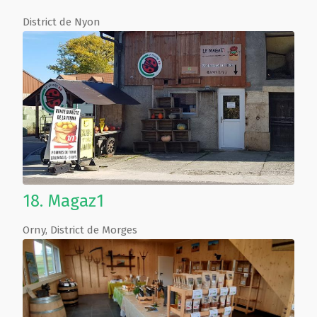
District de Nyon
18.
Magaz1
Orny
,
District de Morges