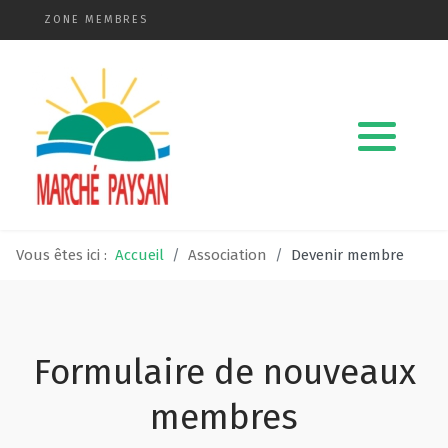
ZONE MEMBRES
Qui sommes-nous ?
La charte
Le comité
Vous êtes ici :
Accueil
Association
Devenir membre
Le matériel membres
Devenir membre
Formulaire de nouveaux
Revue de presse
membres
Guide de la vente directe