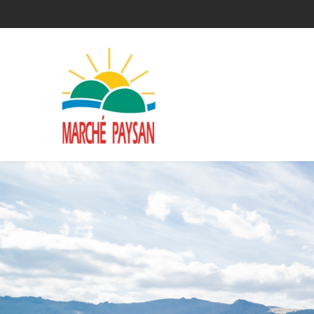
Qui sommes-nous ?
La charte
Le comité
Le matériel membres
Devenir membre
Revue de presse
Guide de la vente directe